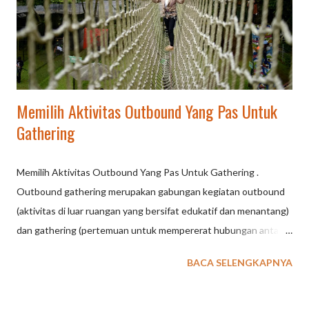
rombongan. Akses & Fasilitas yang Berkembang: Infrastruktur
yang lebih baik, banyaknya pilihan akomodasi, serta didukung
oleh penyedia layanan lokal yang siap mengatur agenda ...
Memilih Aktivitas Outbound Yang Pas Untuk
Gathering
Memilih Aktivitas Outbound Yang Pas Untuk Gathering .
Outbound gathering merupakan gabungan kegiatan outbound
(aktivitas di luar ruangan yang bersifat edukatif dan menantang)
dan gathering (pertemuan untuk mempererat hubungan antar
pesertanya). Kegiatan ini biasanya dilakukan oleh perusahaan
BACA SELENGKAPNYA
atau instansi untuk mempererat kebersamaan, kekompakan tim,
dan menyegarkan pikiran karyawan melalui beragam permainan
dan tantangan di alam terbuka. Tujuan utama Outbound