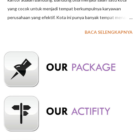
yang cocok untuk menjadi tempat berkumpulnya karyawan
perusahaan yang efektif. Kota ini punya banyak tempat menarik
dengan berbagai fasilitas seru yang bisa mendukung acara Anda.
BACA SELENGKAPNYA
Berikut ini rekomendasi tempat berkumpul kantor terbaik di
Bandung yang bisa menjadi referensi. Hutan Anggrek Lembang
Termasuk lokasi berkumpul yang seru. Kawasan hutan pinus ini
memiliki jembatan gantung panjang dan berbagai spot
instagramable yang menarik. Suasananya yang asri juga asyik
untuk berbagai aktivitas luar ruangan seperti camping maupun
games seru. Dengan daya tariknya tersebut, tidak sedikit
rombongan dari tempat rental hiace Premio Bandung terdekat
menjadikan tempat ini sebagai destinasi. Wisata Grafika Cikole
Terminal Wisata Grafika Cikole merupakan salah satu titik
pertemuan paling ideal bagi karyawan di Bandung. Destinasi
wisata yang terkenal dengan keindahan alamnya yang me...