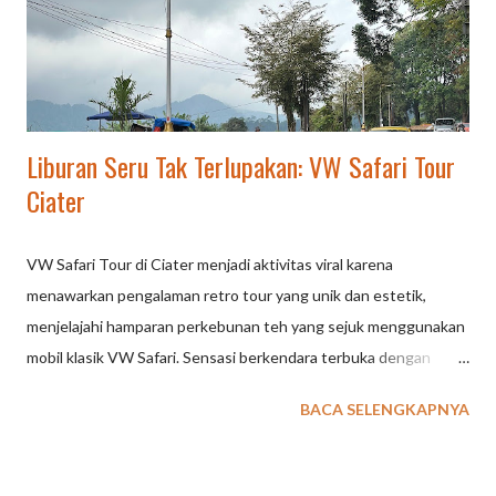
pengunjung dapat melakukan trekking ringan, berfoto di tengah
kebun teh, atau berkeliling menggunakan VW Safari yang unik.
Lokasi Populer: Kawasan ini berdekatan dengan tempat w...
Liburan Seru Tak Terlupakan: VW Safari Tour
Ciater
VW Safari Tour di Ciater menjadi aktivitas viral karena
menawarkan pengalaman retro tour yang unik dan estetik,
menjelajahi hamparan perkebunan teh yang sejuk menggunakan
mobil klasik VW Safari. Sensasi berkendara terbuka dengan
pemandangan pegunungan yang indah menjadikannya pilihan
BACA SELENGKAPNYA
berkumpul atau liburan anti-mainstream yang sangat
Instagramable. Berikut alasan mengapa VW Safari Tour Ciater
viral: Pengalaman Retro & Estetik: Menggunakan mobil VW