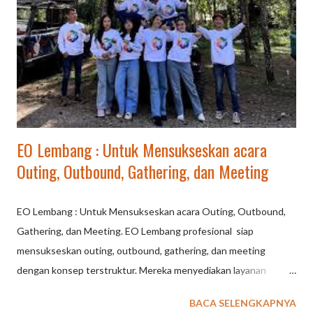
Tangkuban Perahu di lingkungan sejuk, aktivitas ini mempererat
solidaritas, kepemimpinan, dan penyegaran pikiran,
menjadikannya pilihan favorit untuk outbound kantor. Mengapa
Rafting di Ciater Membangun Kekompakan? Kolaborasi Total:
Tidak ada ruang untuk "jagoan sendirian"; keberhasilan
mengarung...
EO Lembang : Untuk Mensukseskan acara
Outing, Outbound, Gathering, dan Meeting
EO Lembang : Untuk Mensukseskan acara Outing, Outbound,
Gathering, dan Meeting. EO Lembang profesional siap
mensukseskan outing, outbound, gathering, dan meeting
dengan konsep terstruktur. Mereka menyediakan layanan
lengkap mulai dari penyusunan rundown, pemilihan venue
BACA SELENGKAPNYA
(hotel/area terbuka), aktivitas outbound (team building/fun