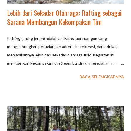
Lebih dari Sekadar Olahraga: Rafting sebagai
Sarana Membangun Kekompakan Tim
Rafting (arung jeram) adalah aktivitas luar ruangan yang
menggabungkan petualangan adrenalin, rekreasi, dan edukasi,
menjadikannya lebih dari sekadar olahraga fisik. Kegiatan ini
membangun kekompakan tim (team building), meredakan stres,
meningkatkan kebugaran (daya tahan tubuh/kardio), serta
BACA SELENGKAPNYA
menyuguhkan koneksi langsung dengan alam yang
menenangkan. Lebih dari Sekadar Olahraga: Rafting sebagai
Sarana Membangun Kekompakan Tim Rafting di Ciater, Subang,
bukan sekadar olahraga adrenalin, melainkan sarana efektif
membangun kekompakan tim (team building) melalui kolaborasi
mendayung, komunikasi intens, dan kepercayaan antaranggota
perahu. Menikmati arung jeram air belerang khas Gunung