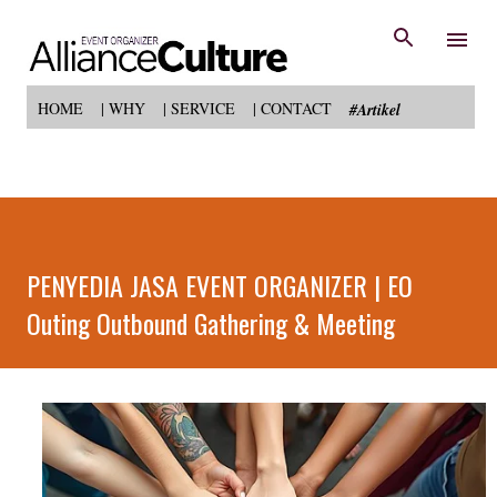
Langsung ke konten utama
HOME
| WHY
| SERVICE
| CONTACT
#Artikel
PENYEDIA JASA EVENT ORGANIZER | EO
Outing Outbound Gathering & Meeting