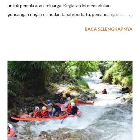
untuk pemula atau keluarga. Kegiatan ini memadukan
guncangan ringan di medan tanah/berbatu, pemandangan alam
yang asri (hutan/sungai), serta keseruan melintasi lumpur
BACA SELENGKAPNYA
dengan kendaraan jip atau ATV tanpa adrenalin yang terpacu
ekstrem. Berikut adalah poin-poin sensasi off-road santai:
Petualangan Ringan: Menikmati jalur tanah, pasir, atau berbatu
yang tidak terlalu ekstrem, memberikan guncangan yang cukup
untuk membuat jantung berdebar namun tetap santai.
Pemandangan Alam: Sepanjang jalur hutan pinus, perkebunan,
atau sungai, yang menawarkan pemandangan indah dan udara
segar. Seru dan Kotor: Pengalaman bermain lumpur atau
menyelami udara, seringkali menggunakan Jeep atap terbuka,
yang memberikan kesan "makin kotor makin seru". Aman dan
Santai: Kecepatan berkendara cenderung lambat, lebih banyak
tekanan pada menikmati perjalanan dan foto-foto, bukan
kecepata...