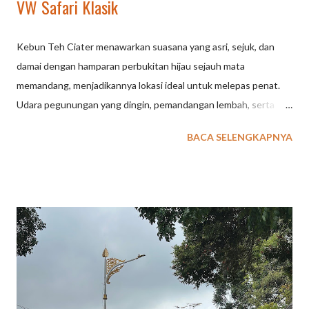
VW Safari Klasik
Kebun Teh Ciater menawarkan suasana yang asri, sejuk, dan
damai dengan hamparan perbukitan hijau sejauh mata
memandang, menjadikannya lokasi ideal untuk melepas penat.
Udara pegunungan yang dingin, pemandangan lembah, serta
fasilitas saung untuk lesehan membuat tempat ini cocok untuk
BACA SELENGKAPNYA
piknik santai. Berikut detail keindahan dan aktivitas di Kebun
Teh Ciater: Pemandangan Hijau dan Udara Sejuk: Lokasi ini
menyuguhkan panorama perkebunan teh yang luas dan
menenangkan, seringkali diselimuti kabut tipis, terutama di
kawasan sekitar Asstro Highlands Ciater. Spot Santai dan
Kuliner: Banyak spot untuk berhenti, salah satunya yang
tersembunyi di sekitar jalur utama, di mana pengunjung bisa
berlesehan di saung-saung gratis, menikmati kuliner seperti teh
hangat, atau makanan ringan di pinggir jalan. Aktivitas Menarik: