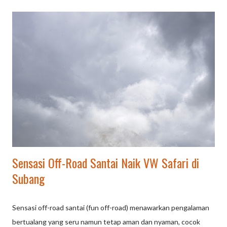
Safari klasik memberikan nuansa nostalgia dan latar foto yang
sangat menarik untuk media sosial. Keindahan Alam Ciater: Rute
menelusuri kebun teh memberikan udara segar dan
pemandangan pegunungan yang menyegarkan mata. Aktivitas
Anti-Mainstream: Alternatif kegiatan wisata selain berendam air
panas, cocok untuk outbound, company outing, atau liburan
keluarga. Suasana Seru & Santai: Kombinasi petualangan santai
di alam terbuka yang menjamin kepuasan dan kesan mendalam.
Liburan Seru Tak Terlupakan: VW Safari Tour Ciater VW Safari
To...
Sensasi Off-Road Santai Naik VW Safari di
Subang
Sensasi off-road santai (fun off-road) menawarkan pengalaman
bertualang yang seru namun tetap aman dan nyaman, cocok