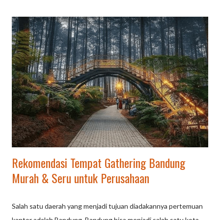
Gathering: Meningkatkan kekompakan dan kerja sama tim.
Mempererat hubungan antar peserta, baik itu rekan kerja
maupun keluarga. Memberikan penyegaran pikiran dan
pengalaman yang menyenangkan di luar rutinitas pekerjaan atau
kehidupan sehari-hari. Konsep Outbound Gathering:
Menggabungkan aktivitas yang menyenangkan dan menantang
di alam terbuka, seperti permainan kelompok, simulasi, dan
tantangan fisik maupun mental. Sering kali dilaksanakan di lokasi
yang menyatu dengan alam, seperti pegunungan, hutan, atau
pantai. M...
Rekomendasi Tempat Gathering Bandung
Murah & Seru untuk Perusahaan
Salah satu daerah yang menjadi tujuan diadakannya pertemuan
kantor adalah Bandung. Bandung bisa menjadi salah satu kota