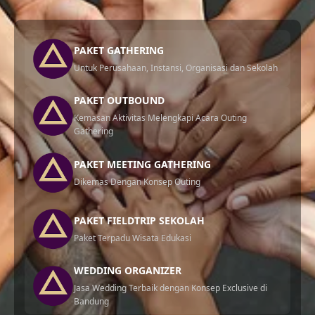
PAKET GATHERING
Untuk Perusahaan, Instansi, Organisasi dan Sekolah
PAKET OUTBOUND
Kemasan Aktivitas Melengkapi Acara Outing
Gathering
PAKET MEETING GATHERING
Dikemas Dengan Konsep Outing
PAKET FIELDTRIP SEKOLAH
Paket Terpadu Wisata Edukasi
WEDDING ORGANIZER
Jasa Wedding Terbaik dengan Konsep Exclusive di
Bandung