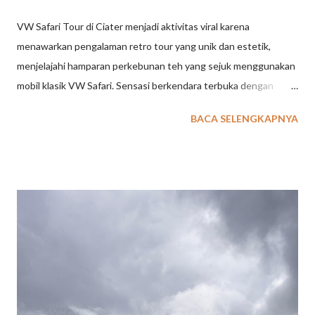
VW Safari Tour di Ciater menjadi aktivitas viral karena
menawarkan pengalaman retro tour yang unik dan estetik,
menjelajahi hamparan perkebunan teh yang sejuk menggunakan
mobil klasik VW Safari. Sensasi berkendara terbuka dengan
pemandangan pegunungan yang indah menjadikannya pilihan
BACA SELENGKAPNYA
berkumpul atau liburan anti-mainstream yang sangat
Instagramable. Berikut alasan mengapa VW Safari Tour Ciater
viral: Pengalaman Retro & Estetik: Menggunakan mobil VW
Safari klasik memberikan nuansa nostalgia dan latar foto yang
sangat menarik untuk media sosial. Keindahan Alam Ciater: Rute
menelusuri kebun teh memberikan udara segar dan
pemandangan pegunungan yang menyegarkan mata. Aktivitas
Anti-Mainstream: Alternatif kegiatan wisata selain berendam air
panas, cocok untuk outbound, company outing, atau liburan
keluarga. Suasana Seru & Santai: Kombinasi petualangan santai