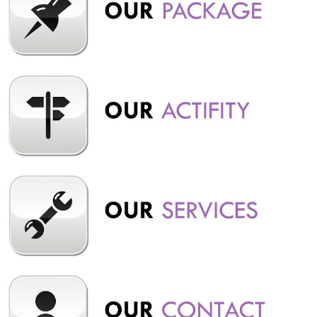
instagramable yang menarik. Suasananya yang asri juga asyik
untuk berbagai aktivitas luar ruangan seperti camping maupun
games seru. Dengan daya tariknya tersebut, tidak sedikit
rombongan dari tempat rental hiace Premio Bandung terdekat
menjadikan tempat ini sebagai destinasi. Wisata Grafika Cikole
Terminal Wisata Grafika Cikole merupakan salah satu titik
pertemuan paling ideal bagi karyawan di Bandung. Destinasi
wisata yang terkenal dengan keindahan alamnya yang me...