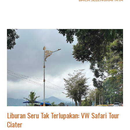
piknik santai. Berikut detail keindahan dan aktivitas di Kebun
Teh Ciater: Pemandangan Hijau dan Udara Sejuk: Lokasi ini
menyuguhkan panorama perkebunan teh yang luas dan
menenangkan, seringkali diselimuti kabut tipis, terutama di
kawasan sekitar Asstro Highlands Ciater. Spot Santai dan
Kuliner: Banyak spot untuk berhenti, salah satunya yang
tersembunyi di sekitar jalur utama, di mana pengunjung bisa
berlesehan di saung-saung gratis, menikmati kuliner seperti teh
hangat, atau makanan ringan di pinggir jalan. Aktivitas Menarik:
pengunjung dapat melakukan trekking ringan, berfoto di tengah
kebun teh, atau berkeliling menggunakan VW Safari yang unik.
Lokasi Populer: Kawasan ini berdekatan dengan tempat w...
Liburan Seru Tak Terlupakan: VW Safari Tour
Ciater