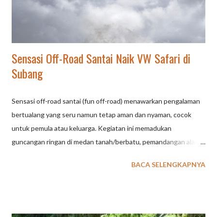
di alam terbuka yang menjamin kepuasan dan kesan mendalam.
Liburan Seru Tak Terlupakan: VW Safari Tour Ciater VW Safari
To...
Sensasi Off-Road Santai Naik VW Safari di
Subang
Sensasi off-road santai (fun off-road) menawarkan pengalaman
bertualang yang seru namun tetap aman dan nyaman, cocok
untuk pemula atau keluarga. Kegiatan ini memadukan
guncangan ringan di medan tanah/berbatu, pemandangan alam
yang asri (hutan/sungai), serta keseruan melintasi lumpur
BACA SELENGKAPNYA
dengan kendaraan jip atau ATV tanpa adrenalin yang terpacu
ekstrem. Berikut adalah poin-poin sensasi off-road santai:
Petualangan Ringan: Menikmati jalur tanah, pasir, atau berbatu
yang tidak terlalu ekstrem, memberikan guncangan yang cukup