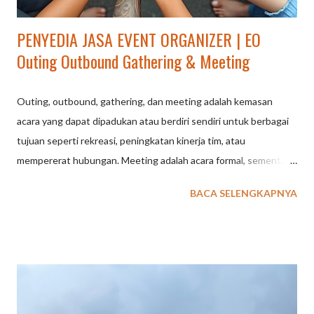
PENYEDIA JASA EVENT ORGANIZER | EO
Outing Outbound Gathering & Meeting
Outing, outbound, gathering, dan meeting adalah kemasan
acara yang dapat dipadukan atau berdiri sendiri untuk berbagai
tujuan seperti rekreasi, peningkatan kinerja tim, atau
mempererat hubungan. Meeting adalah acara formal, sementara
outing fokus pada rekreasi ringan, gathering untuk keakraban,
BACA SELENGKAPNYA
dan outbound untuk pelatihan melalui tantangan dan simulasi.
Meeting : Merupakan kegiatan formal yang fokus pada
pembahasan atau penyampaian informasi penting, seperti rapat
atau pelatihan formal. Outing : Kegiatan yang lebih santai dan
rekreasi di luar ruangan, seperti piknik atau tamasya. Fokus
utamanya adalah hiburan dan penyegaran yang tidak terlalu