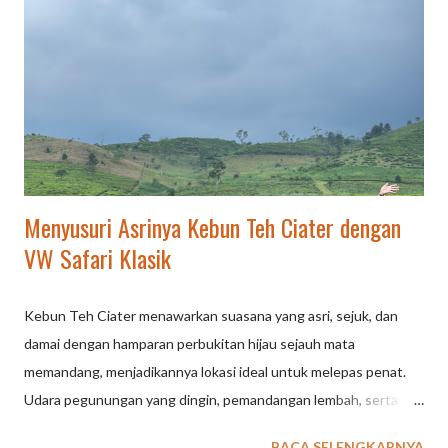
berat secara fisik maupun emosional. Gathering : Acara untuk
mempererat hubungan antar individu atau kelompok, baik
keluarga, komunitas, maupun perusahaan. Sifatnya lebih umum
dan bisa dilakukan di dalam maupun luar ruangan dengan
suasana yang akrab. Outbound : Kegiatan yang dirancang untuk
tujuan edukatif, seperti pengembangan diri, kep...
Menyusuri Asrinya Kebun Teh Ciater dengan
VW Safari Klasik
Kebun Teh Ciater menawarkan suasana yang asri, sejuk, dan
damai dengan hamparan perbukitan hijau sejauh mata
memandang, menjadikannya lokasi ideal untuk melepas penat.
Udara pegunungan yang dingin, pemandangan lembah, serta
fasilitas saung untuk lesehan membuat tempat ini cocok untuk
BACA SELENGKAPNYA