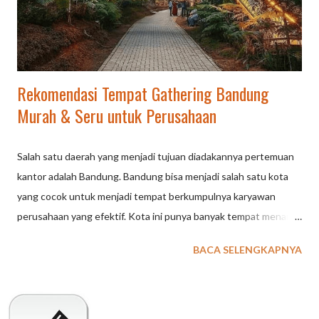
tantangan fisik maupun mental. Sering kali dilaksanakan di lokasi
yang menyatu dengan alam, seperti pegunungan, hutan, atau
pantai. M...
Rekomendasi Tempat Gathering Bandung
Murah & Seru untuk Perusahaan
Salah satu daerah yang menjadi tujuan diadakannya pertemuan
kantor adalah Bandung. Bandung bisa menjadi salah satu kota
yang cocok untuk menjadi tempat berkumpulnya karyawan
perusahaan yang efektif. Kota ini punya banyak tempat menarik
dengan berbagai fasilitas seru yang bisa mendukung acara Anda.
BACA SELENGKAPNYA
Berikut ini rekomendasi tempat berkumpul kantor terbaik di
Bandung yang bisa menjadi referensi. Hutan Anggrek Lembang
Termasuk lokasi berkumpul yang seru. Kawasan hutan pinus ini
memiliki jembatan gantung panjang dan berbagai spot