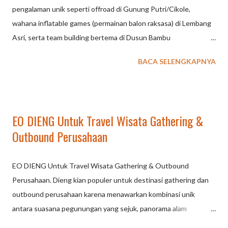
Cikole) untuk meningkatkan kekompakan. EO lokal seperti
pengalaman unik seperti offroad di Gunung Putri/Cikole,
Alliance Culture menyediakan fasilitator berpengalaman, konsep
wahana inflatable games (permainan balon raksasa) di Lembang
games kreatif, serta aktivitas outdoor seperti offroad, paintball,
Asri, serta team building bertema di Dusun Bambu
dan rafting untuk suasana menyegarkan. Pilihan Aktivitas ...
(We.Outbound). Pilihan lain termasuk glamping plus outbound di
BACA SELENGKAPNYA
Trizara Resort dan high-ropes di Cikole. Berikut adalah beberapa
alternatif outbound berbeda di Lembang: Adventure Offroad
(Gunung Putri & Cikole): Menguji adrenalin dengan menerjang
trek menantang menggunakan Land Rover, memberikan
EO DIENG Untuk Travel Wisata Gathering &
pengalaman petualangan yang tak terlupakan di kawasan hutan
Outbound Perusahaan
pinus. Inflatable Game Outbound (Lembang Asri): Konsep
outbound yang ceria dan berbeda, menggunakan permainan
balon tiup raksasa untuk mempererat team building.
EO DIENG Untuk Travel Wisata Gathering & Outbound
We.Outbound (Dusun Bambu): Lokasi ini menawarkan wahana
Perusahaan. Dieng kian populer untuk destinasi gathering dan
lengkap di tengah alam, mulai dari permainan anak-anak, wahana
outbound perusahaan karena menawarkan kombinasi unik
penantang, hingga spot foto menarik. Glamorous Camping
antara suasana pegunungan yang sejuk, panorama alam
(Glamping) & Outbound (Trizara Resorts): Menggabungkan
spektakuler (seperti golden sunrise Sikunir dan Telaga Warna),