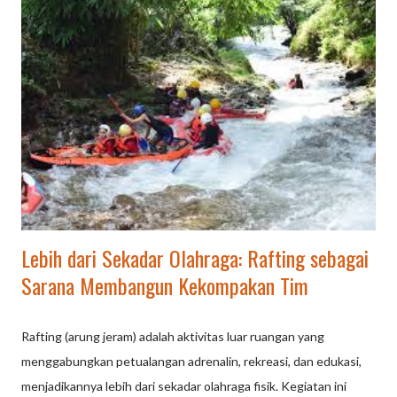
untuk membuat jantung berdebar namun tetap santai.
Pemandangan Alam: Sepanjang jalur hutan pinus, perkebunan,
atau sungai, yang menawarkan pemandangan indah dan udara
segar. Seru dan Kotor: Pengalaman bermain lumpur atau
menyelami udara, seringkali menggunakan Jeep atap terbuka,
yang memberikan kesan "makin kotor makin seru". Aman dan
Santai: Kecepatan berkendara cenderung lambat, lebih banyak
tekanan pada menikmati perjalanan dan foto-foto, bukan
kecepata...
Lebih dari Sekadar Olahraga: Rafting sebagai
Sarana Membangun Kekompakan Tim
Rafting (arung jeram) adalah aktivitas luar ruangan yang
menggabungkan petualangan adrenalin, rekreasi, dan edukasi,
menjadikannya lebih dari sekadar olahraga fisik. Kegiatan ini