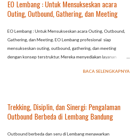
EO Lembang : Untuk Mensukseskan acara
Outing, Outbound, Gathering, dan Meeting
EO Lembang : Untuk Mensukseskan acara Outing, Outbound,
Gathering, dan Meeting. EO Lembang profesional siap
mensukseskan outing, outbound, gathering, dan meeting
dengan konsep terstruktur. Mereka menyediakan layanan
lengkap mulai dari penyusunan rundown, pemilihan venue
BACA SELENGKAPNYA
(hotel/area terbuka), aktivitas outbound (team building/fun
games), hingga logistik dan dokumentasi di area Lembang yang
sejuk dan strategis. Layanan Utama EO Lembang: Company
Gathering / Outing Kantor: Kegiatan penyegaran dan rekreasi
Trekking, Disiplin, dan Sinergi: Pengalaman
untuk meningkatkan keakraban. Company Gathering/Outing
Outbound Berbeda di Lembang Bandung
Kantor di Lembang dengan EO (Event Organizer) profesional
menawarkan paket lengkap yang menggabungkan meeting
formal, team building, dan wisata alam (seperti hutan pinus
Outbound berbeda dan seru di Lembang menawarkan