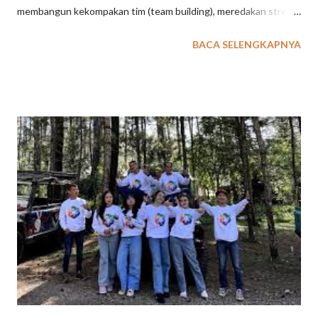
membangun kekompakan tim (team building), meredakan stres,
meningkatkan kebugaran (daya tahan tubuh/kardio), serta
BACA SELENGKAPNYA
menyuguhkan koneksi langsung dengan alam yang
menenangkan. Lebih dari Sekadar Olahraga: Rafting sebagai
Sarana Membangun Kekompakan Tim Rafting di Ciater, Subang,
bukan sekadar olahraga adrenalin, melainkan sarana efektif
membangun kekompakan tim (team building) melalui kolaborasi
mendayung, komunikasi intens, dan kepercayaan antaranggota
perahu. Menikmati arung jeram air belerang khas Gunung
Tangkuban Perahu di lingkungan sejuk, aktivitas ini mempererat
solidaritas, kepemimpinan, dan penyegaran pikiran,
menjadikannya pilihan favorit untuk outbound kantor. Mengapa
Rafting di Ciater Membangun Kekompakan? Kolaborasi Total:
Tidak ada ruang untuk "jagoan sendirian"; keberhasilan
mengarung...