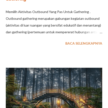
Memilih Aktivitas Outbound Yang Pas Untuk Gathering .
Outbound gathering merupakan gabungan kegiatan outbound
(aktivitas di luar ruangan yang bersifat edukatif dan menantang)
dan gathering (pertemuan untuk mempererat hubungan antar
pesertanya). Kegiatan ini biasanya dilakukan oleh perusahaan
BACA SELENGKAPNYA
atau instansi untuk mempererat kebersamaan, kekompakan tim,
dan menyegarkan pikiran karyawan melalui beragam permainan
dan tantangan di alam terbuka. Tujuan utama Outbound
Gathering: Meningkatkan kekompakan dan kerja sama tim.
Mempererat hubungan antar peserta, baik itu rekan kerja
maupun keluarga. Memberikan penyegaran pikiran dan
pengalaman yang menyenangkan di luar rutinitas pekerjaan atau
kehidupan sehari-hari. Konsep Outbound Gathering:
Menggabungkan aktivitas yang menyenangkan dan menantang
di alam terbuka, seperti permainan kelompok, simulasi, dan