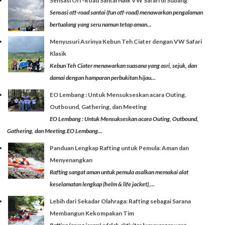
Sensasi Off-Road Santai Naik VW Safari di Subang
Sensasi off-road santai (fun off-road) menawarkan pengalaman
bertualang yang seru namun tetap aman...
Menyusuri Asrinya Kebun Teh Ciater dengan VW Safari
Klasik
Kebun Teh Ciater menawarkan suasana yang asri, sejuk, dan
damai dengan hamparan perbukitan hijau...
EO Lembang : Untuk Mensukseskan acara Outing,
Outbound, Gathering, dan Meeting
EO Lembang : Untuk Mensukseskan acara Outing, Outbound,
Gathering, dan Meeting.EO Lembang...
Panduan Lengkap Rafting untuk Pemula: Aman dan
Menyenangkan
Rafting sangat aman untuk pemula asalkan memakai alat
keselamatan lengkap (helm & life jacket),...
Lebih dari Sekadar Olahraga: Rafting sebagai Sarana
Membangun Kekompakan Tim