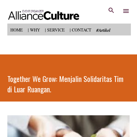
Langsung ke konten utama
HOME
| WHY
| SERVICE
| CONTACT
#Artikel
Together We Grow: Menjalin Solidaritas Tim
di Luar Ruangan.