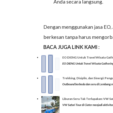
Anda secara langsung.
Dengan menggunakan jasa EO, 
berkesan tanpa harus mengorb
BACA JUGA LINK KAMI
:
EO DIENG Untuk Travel Wisata Gat
EO DIENG Untuk Travel Wisata Gathering
Trekking, Disiplin, dan Sinergi: P
Outbound berbeda dan seru di Lembang m
Liburan Seru Tak Terlupakan: VW Saf
VW Safari Tour di Ciater menjadi aktivit