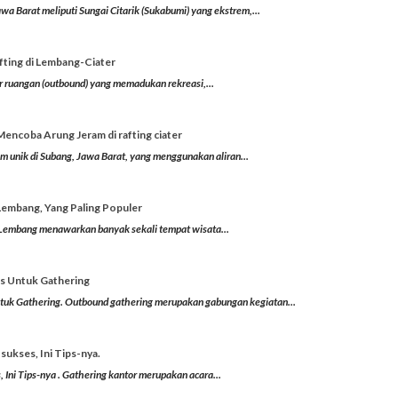
wa Barat meliputi Sungai Citarik (Sukabumi) yang ekstrem,...
fting di Lembang-Ciater
uar ruangan (outbound) yang memadukan rekreasi,...
Mencoba Arung Jeram di rafting ciater
ram unik di Subang, Jawa Barat, yang menggunakan aliran...
Lembang, Yang Paling Populer
embang menawarkan banyak sekali tempat wisata...
as Untuk Gathering
tuk Gathering. Outbound gathering merupakan gabungan kegiatan...
sukses, Ini Tips-nya.
 Ini Tips-nya . Gathering kantor merupakan acara...