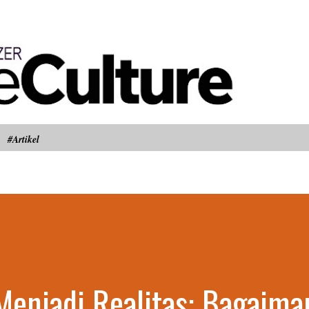
Langsung ke konten utama
#Artikel
Menjadi Realitas: Bagaima