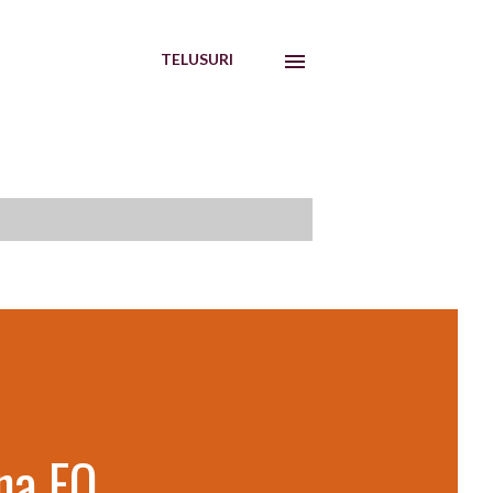
TELUSURI
na EO