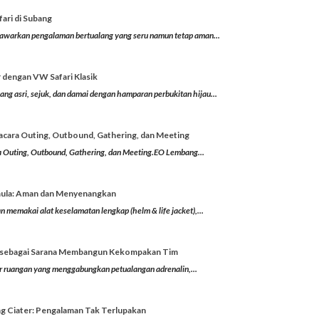
ari di Subang
menawarkan pengalaman bertualang yang seru namun tetap aman...
 dengan VW Safari Klasik
g asri, sejuk, dan damai dengan hamparan perbukitan hijau...
cara Outing, Outbound, Gathering, dan Meeting
 Outing, Outbound, Gathering, dan Meeting.EO Lembang...
mula: Aman dan Menyenangkan
 memakai alat keselamatan lengkap (helm & life jacket),...
ing sebagai Sarana Membangun Kekompakan Tim
uar ruangan yang menggabungkan petualangan adrenalin,...
ng Ciater: Pengalaman Tak Terlupakan