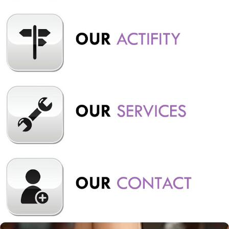
rombongan dari tempat rental hiace Premio Bandung terdekat
menjadikan tempat ini sebagai destinasi. Wisata Grafika Cikole
Terminal Wisata Grafika Cikole merupakan salah satu titik
pertemuan paling ideal bagi karyawan di Bandung. Destinasi
wisata yang terkenal dengan keindahan alamnya yang me...