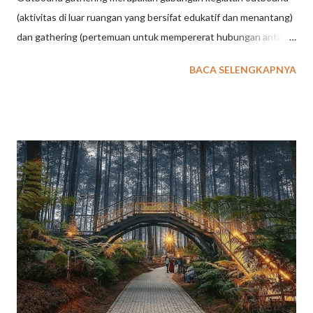
(aktivitas di luar ruangan yang bersifat edukatif dan menantang)
dan gathering (pertemuan untuk mempererat hubungan antar
pesertanya). Kegiatan ini biasanya dilakukan oleh perusahaan
BACA SELENGKAPNYA
atau instansi untuk mempererat kebersamaan, kekompakan tim,
dan menyegarkan pikiran karyawan melalui beragam permainan
dan tantangan di alam terbuka. Tujuan utama Outbound
Gathering: Meningkatkan kekompakan dan kerja sama tim.
Mempererat hubungan antar peserta, baik itu rekan kerja
maupun keluarga. Memberikan penyegaran pikiran dan
pengalaman yang menyenangkan di luar rutinitas pekerjaan atau
kehidupan sehari-hari. Konsep Outbound Gathering:
Menggabungkan aktivitas yang menyenangkan dan menantang
di alam terbuka, seperti permainan kelompok, simulasi, dan
tantangan fisik maupun mental. Sering kali dilaksanakan di lokasi
yang menyatu dengan alam, seperti pegunungan, hutan, atau
pantai. M...