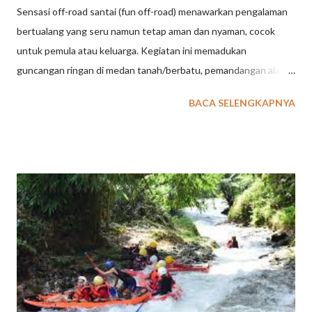
Sensasi off-road santai (fun off-road) menawarkan pengalaman
bertualang yang seru namun tetap aman dan nyaman, cocok
untuk pemula atau keluarga. Kegiatan ini memadukan
guncangan ringan di medan tanah/berbatu, pemandangan alam
yang asri (hutan/sungai), serta keseruan melintasi lumpur
BACA SELENGKAPNYA
dengan kendaraan jip atau ATV tanpa adrenalin yang terpacu
ekstrem. Berikut adalah poin-poin sensasi off-road santai:
Petualangan Ringan: Menikmati jalur tanah, pasir, atau berbatu
yang tidak terlalu ekstrem, memberikan guncangan yang cukup
untuk membuat jantung berdebar namun tetap santai.
Pemandangan Alam: Sepanjang jalur hutan pinus, perkebunan,
atau sungai, yang menawarkan pemandangan indah dan udara
segar. Seru dan Kotor: Pengalaman bermain lumpur atau
menyelami udara, seringkali menggunakan Jeep atap terbuka,
yang memberikan kesan "makin kotor makin seru". Aman dan
Santai: Kecepatan berkendara cenderung lambat, lebih banyak