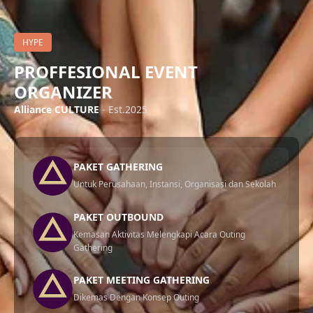
HYPE
PROFFESIONAL EVENT
ORGANIZER
Alliance CULTURE
- Est.2025
PAKET GATHERING
Untuk Perusahaan, Instansi, Organisasi dan Sekolah
PAKET OUTBOUND
Kemasan Aktivitas Melengkapi Acara Outing
Gathering
PAKET MEETING GATHERING
Dikemas Dengan Konsep Outing