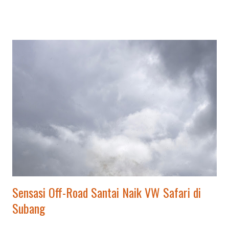
Instagramable. Berikut alasan mengapa VW Safari Tour Ciater
viral: Pengalaman Retro & Estetik: Menggunakan mobil VW
Safari klasik memberikan nuansa nostalgia dan latar foto yang
sangat menarik untuk media sosial. Keindahan Alam Ciater: Rute
menelusuri kebun teh memberikan udara segar dan
pemandangan pegunungan yang menyegarkan mata. Aktivitas
Anti-Mainstream: Alternatif kegiatan wisata selain berendam air
panas, cocok untuk outbound, company outing, atau liburan
keluarga. Suasana Seru & Santai: Kombinasi petualangan santai
di alam terbuka yang menjamin kepuasan dan kesan mendalam.
Liburan Seru Tak Terlupakan: VW Safari Tour Ciater VW Safari
To...
Sensasi Off-Road Santai Naik VW Safari di
Subang