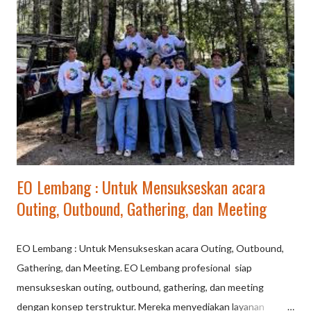
mendayung, komunikasi intens, dan kepercayaan antaranggota
perahu. Menikmati arung jeram air belerang khas Gunung
Tangkuban Perahu di lingkungan sejuk, aktivitas ini mempererat
solidaritas, kepemimpinan, dan penyegaran pikiran,
menjadikannya pilihan favorit untuk outbound kantor. Mengapa
Rafting di Ciater Membangun Kekompakan? Kolaborasi Total:
Tidak ada ruang untuk "jagoan sendirian"; keberhasilan
mengarung...
EO Lembang : Untuk Mensukseskan acara
Outing, Outbound, Gathering, dan Meeting
EO Lembang : Untuk Mensukseskan acara Outing, Outbound,
Gathering, dan Meeting. EO Lembang profesional siap
mensukseskan outing, outbound, gathering, dan meeting
dengan konsep terstruktur. Mereka menyediakan layanan