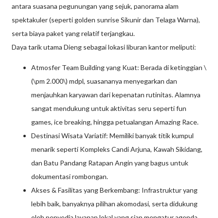
antara suasana pegunungan yang sejuk, panorama alam
spektakuler (seperti golden sunrise Sikunir dan Telaga Warna),
serta biaya paket yang relatif terjangkau.
Daya tarik utama Dieng sebagai lokasi liburan kantor meliputi:
Atmosfer Team Building yang Kuat: Berada di ketinggian \
(\pm 2.000\) mdpl, suasananya menyegarkan dan
menjauhkan karyawan dari kepenatan rutinitas. Alamnya
sangat mendukung untuk aktivitas seru seperti fun
games, ice breaking, hingga petualangan Amazing Race.
Destinasi Wisata Variatif: Memiliki banyak titik kumpul
menarik seperti Kompleks Candi Arjuna, Kawah Sikidang,
dan Batu Pandang Ratapan Angin yang bagus untuk
dokumentasi rombongan.
Akses & Fasilitas yang Berkembang: Infrastruktur yang
lebih baik, banyaknya pilihan akomodasi, serta didukung
oleh penyedia layanan lokal yang siap mengatur agenda