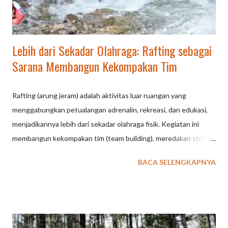
tekanan pada menikmati perjalanan dan foto-foto, bukan
kecepata...
Lebih dari Sekadar Olahraga: Rafting sebagai
Sarana Membangun Kekompakan Tim
Rafting (arung jeram) adalah aktivitas luar ruangan yang
menggabungkan petualangan adrenalin, rekreasi, dan edukasi,
menjadikannya lebih dari sekadar olahraga fisik. Kegiatan ini
membangun kekompakan tim (team building), meredakan stres,
meningkatkan kebugaran (daya tahan tubuh/kardio), serta
BACA SELENGKAPNYA
menyuguhkan koneksi langsung dengan alam yang
menenangkan. Lebih dari Sekadar Olahraga: Rafting sebagai
Sarana Membangun Kekompakan Tim Rafting di Ciater, Subang,
bukan sekadar olahraga adrenalin, melainkan sarana efektif
membangun kekompakan tim (team building) melalui kolaborasi