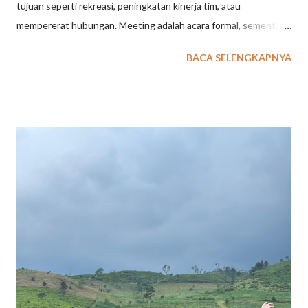
tujuan seperti rekreasi, peningkatan kinerja tim, atau
mempererat hubungan. Meeting adalah acara formal, sementara
outing fokus pada rekreasi ringan, gathering untuk keakraban,
BACA SELENGKAPNYA
dan outbound untuk pelatihan melalui tantangan dan simulasi.
Meeting : Merupakan kegiatan formal yang fokus pada
pembahasan atau penyampaian informasi penting, seperti rapat
atau pelatihan formal. Outing : Kegiatan yang lebih santai dan
rekreasi di luar ruangan, seperti piknik atau tamasya. Fokus
utamanya adalah hiburan dan penyegaran yang tidak terlalu
berat secara fisik maupun emosional. Gathering : Acara untuk
mempererat hubungan antar individu atau kelompok, baik
keluarga, komunitas, maupun perusahaan. Sifatnya lebih umum
dan bisa dilakukan di dalam maupun luar ruangan dengan
suasana yang akrab. Outbound : Kegiatan yang dirancang untuk
tujuan edukatif, seperti pengembangan diri, kep...