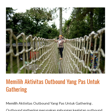
trek menantang menggunakan Land Rover, memberikan
pengalaman petualangan yang tak terlupakan di kawasan hutan
pinus. Inflatable Game Outbound (Lembang Asri): Konsep
outbound yang ceria dan berbeda, menggunakan permainan
balon tiup raksasa untuk mempererat team building.
We.Outbound (Dusun Bambu): Lokasi ini menawarkan wahana
lengkap di tengah alam, mulai dari permainan anak-anak, wahana
penantang, hingga spot foto menarik. Glamorous Camping
(Glamping) & Outbound (Trizara Resorts): Menggabungkan
kegiatan outbound yang ters...
Memilih Aktivitas Outbound Yang Pas Untuk
Gathering
Memilih Aktivitas Outbound Yang Pas Untuk Gathering .
Outbound gathering merupakan gabungan kegiatan outbound