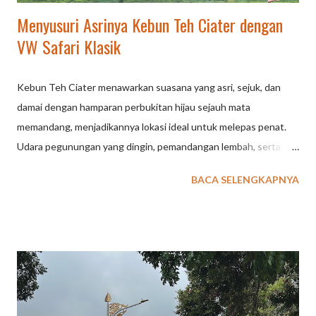
Menyusuri Asrinya Kebun Teh Ciater dengan
VW Safari Klasik
Kebun Teh Ciater menawarkan suasana yang asri, sejuk, dan
damai dengan hamparan perbukitan hijau sejauh mata
memandang, menjadikannya lokasi ideal untuk melepas penat.
Udara pegunungan yang dingin, pemandangan lembah, serta
fasilitas saung untuk lesehan membuat tempat ini cocok untuk
BACA SELENGKAPNYA
piknik santai. Berikut detail keindahan dan aktivitas di Kebun
Teh Ciater: Pemandangan Hijau dan Udara Sejuk: Lokasi ini
menyuguhkan panorama perkebunan teh yang luas dan
menenangkan, seringkali diselimuti kabut tipis, terutama di
kawasan sekitar Asstro Highlands Ciater. Spot Santai dan
Kuliner: Banyak spot untuk berhenti, salah satunya yang
tersembunyi di sekitar jalur utama, di mana pengunjung bisa