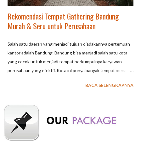
Rekomendasi Tempat Gathering Bandung
Murah & Seru untuk Perusahaan
Salah satu daerah yang menjadi tujuan diadakannya pertemuan
kantor adalah Bandung. Bandung bisa menjadi salah satu kota
yang cocok untuk menjadi tempat berkumpulnya karyawan
perusahaan yang efektif. Kota ini punya banyak tempat menarik
dengan berbagai fasilitas seru yang bisa mendukung acara Anda.
BACA SELENGKAPNYA
Berikut ini rekomendasi tempat berkumpul kantor terbaik di
Bandung yang bisa menjadi referensi. Hutan Anggrek Lembang
Termasuk lokasi berkumpul yang seru. Kawasan hutan pinus ini
memiliki jembatan gantung panjang dan berbagai spot
instagramable yang menarik. Suasananya yang asri juga asyik
untuk berbagai aktivitas luar ruangan seperti camping maupun
games seru. Dengan daya tariknya tersebut, tidak sedikit