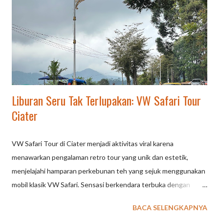
berlesehan di saung-saung gratis, menikmati kuliner seperti teh
hangat, atau makanan ringan di pinggir jalan. Aktivitas Menarik:
pengunjung dapat melakukan trekking ringan, berfoto di tengah
kebun teh, atau berkeliling menggunakan VW Safari yang unik.
Lokasi Populer: Kawasan ini berdekatan dengan tempat w...
Liburan Seru Tak Terlupakan: VW Safari Tour
Ciater
VW Safari Tour di Ciater menjadi aktivitas viral karena
menawarkan pengalaman retro tour yang unik dan estetik,
menjelajahi hamparan perkebunan teh yang sejuk menggunakan
mobil klasik VW Safari. Sensasi berkendara terbuka dengan
pemandangan pegunungan yang indah menjadikannya pilihan
BACA SELENGKAPNYA
berkumpul atau liburan anti-mainstream yang sangat